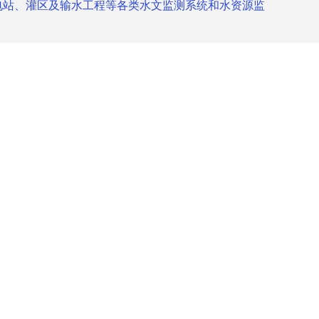
电站、灌区及输水工程等各类水文监测系统和水资源监
。
个要素编码，
加相应要素