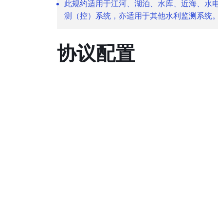
此规约适用于江河、湖泊、水库、近海、水
测（控）系统，亦适用于其他水利监测系统
协议配置
在遥测终端机上可以给每一个水文要素设置一
所以我们定义了以下物模型方式，可以灵活添
这是水文通道上报报文和解析后的数据日志
解析后格式{"要素编码":值}
效果展示