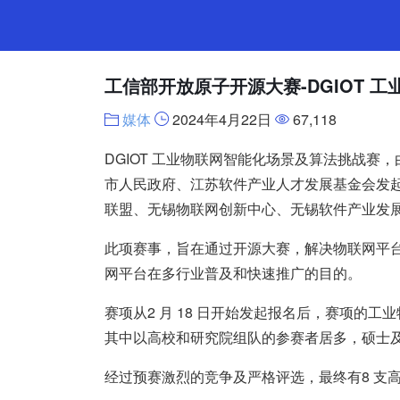
工信部开放原子开源大赛-DGIOT 
媒体
2024年4月22日
67,118
DGIOT 工业物联网智能化场景及算法挑战
市人民政府、江苏软件产业人才发展基金会发起，
联盟、无锡物联网创新中心、无锡软件产业发
此项赛事，旨在通过开源大赛，解决物联网平台
网平台在多行业普及和快速推广的目的。
赛项从2 月 18 日开始发起报名后，赛项的
其中以高校和研究院组队的参赛者居多，硕士
经过预赛激烈的竞争及严格评选，最终有8 支