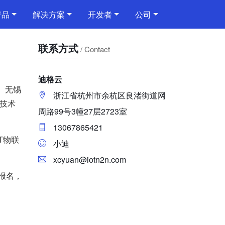
产品
解决方案
开发者
公司
联系方式
/ Contact
迪格云
、无锡
浙江省杭州市余杭区良渚街道网
业技术
周路99号3幢27层2723室
13067865421
T物联
小迪
xcyuan@iotn2n.com
报名，