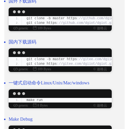
国外下载源码
git clone -b master https
://github.com/dgiot/dgiot
git clone https
://github.com/dgiot/dgiot.git
generic
109 Bytes
© 迪格云
国内下载源码
git clone -b master https
://gitee.com/dgiiot/dgiot
git clone https
://gitee.com/dgiiot/dgiot.git
generic
109 Bytes
© 迪格云
一键式启动命令Linux/Unix/Mac/windows
make run
generic
8 Bytes
© 迪格云
Make Debug