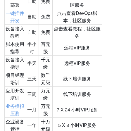
自助
免费
部署
区服务
一键插件
点击查看DevOps脚
自助
免费
开发
本，社区服务
设备接入
点击查看教程，社区服
自助
免费
教程
务
脚本使用
半小
百元
远程VIP服务
指导
时
级
设备接入
千元
半天
远程VIP服务
指导
级
项目经理
数千
三天
线下培训服务
培训
元级
应用开发
万元
三周
线下培训服务
培训
级
业务模拟
万元
一月
7 X 24 小时VIP服务
压测
级
企业设备
十万
一年
5 X 8 小时VIP服务
管控
元级