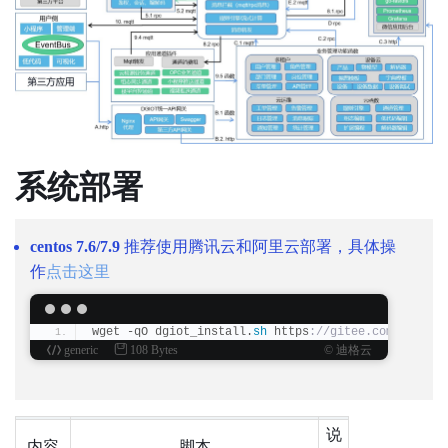
系统部署
centos 7.6/7.9
推荐使用腾讯云和阿里云部署，具体操
作
点击这里
wget -qO dgiot_install.
sh
 https
://gitee.com/dgiiot
generic
108 Bytes
© 迪格云
说
内容
脚本