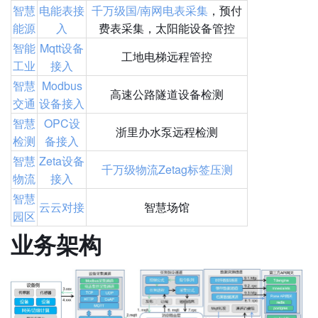
智慧
电能表接
千万级国/南网电表采集
，预付
能源
入
费表采集，太阳能设备管控
智能
Mqtt设备
工地电梯远程管控
工业
接入
智慧
Modbus
高速公路隧道设备检测
交通
设备接入
智慧
OPC设
浙里办水泵远程检测
检测
备接入
智慧
Zeta设备
千万级物流Zetag标签压测
物流
接入
智慧
云云对接
智慧场馆
园区
业务架构