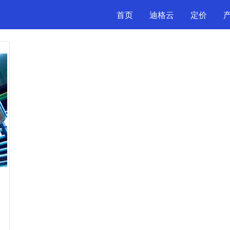
首页
迪格云
定价