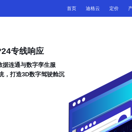
首页
迪格云
定价
*24专线响应
的数据连通与数字孪生服
统，打造3D数字驾驶舱沉