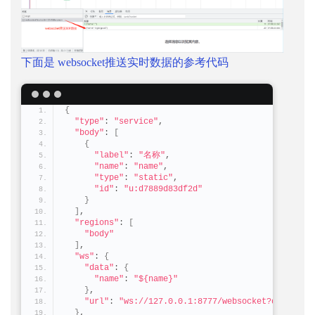
下面是 websocket推送实时数据的参考代码
{
"type"
: 
"service"
,
"body"
: 
[
{
"label"
: 
"名称"
,
"name"
: 
"name"
,
"type"
: 
"static"
,
"id"
: 
"u:d7889d83df2d"
}
]
,
"regions"
: 
[
"body"
]
,
"ws"
: 
{
"data"
: 
{
"name"
: 
"${name}"
}
,
"url"
: 
"ws://127.0.0.1:8777/websocket?deviceid
}
,