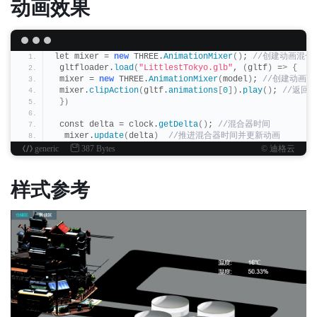
动画效果
let mixer = 
new
 THREE.
AnimationMixer
()
;
 //创建动画混
 gltfloader.
load
(
"LittlestTokyo.glb"
, 
(
gltf
)
 =
>
{
 mixer = 
new
 THREE.
AnimationMixer
(
model
)
;
 //创建动画
 mixer.
clipAction
(
gltf.
animations
[
0
])
.
play
()
;
 //返回
}
）
 const delta = clock.
getDelta
()
;
 //混合器时间
  mixer.
update
(
delta
)
 //推进混合器时间并更新动画
generic
387 Bytes
© 迪格云
样式参考