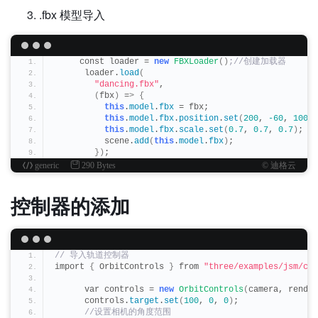
.fbx 模型导入
     const loader = 
new
FBXLoader
()
;//创建加载器
      loader.
load
(
"dancing.fbx"
,
(
fbx
)
 =
>
{
this
.
model
.
fbx
 = fbx;
this
.
model
.
fbx
.
position
.
set
(
200
, 
-60
, 
100
)
;
this
.
model
.
fbx
.
scale
.
set
(
0.7
, 
0.7
, 
0.7
)
;
          scene.
add
(
this
.
model
.
fbx
)
;
})
;
generic
290 Bytes
© 迪格云
控制器的添加
// 导入轨道控制器
import 
{
 OrbitControls 
}
 from 
"three/examples/jsm/co
      var controls = 
new
OrbitControls
(
camera, render
      controls.
target
.
set
(
100
, 
0
, 
0
)
;
 //设置相机的角度范围