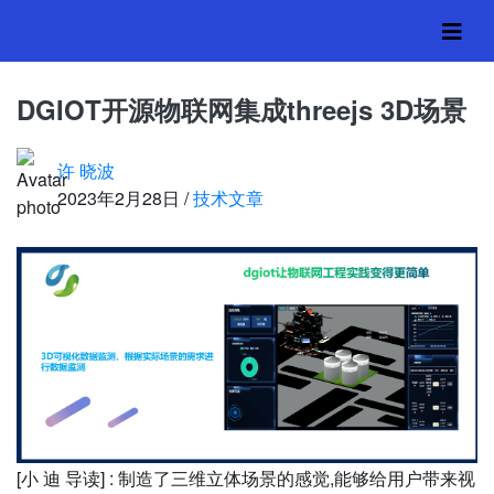
DGIOT开源物联网集成
threejs 3D场景
DGIOT开源物联网集成threejs 3D场景
首页
›
技术文章
许 晓波
2023年2月28日 /
技术文章
[小 迪 导读] : 制造了三维立体场景的感觉,能够给用户带来视