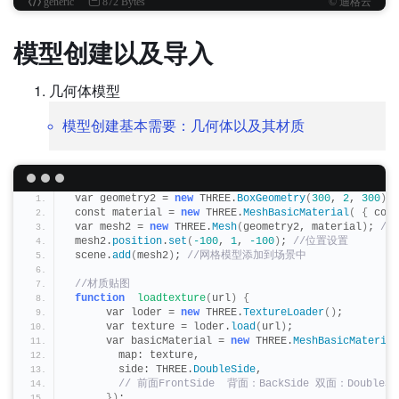
generic
872 Bytes
© 迪格云
模型创建以及导入
几何体模型
模型创建基本需要：几何体以及其材质
 var geometry2 = 
new
 THREE.
BoxGeometry
(
300
, 
2
, 
300
)
;
 const material = 
new
 THREE.
MeshBasicMaterial
(
{
 colo
 var mesh2 = 
new
 THREE.
Mesh
(
geometry2, material
)
;
 //
 mesh2.
position
.
set
(
-100
, 
1
, 
-100
)
;
 //位置设置
 scene.
add
(
mesh2
)
;
 //网格模型添加到场景中
 //材质贴图
function
loadtexture
(
url
)
{
      var loder = 
new
 THREE.
TextureLoader
()
;
      var texture = loder.
load
(
url
)
;
      var basicMaterial = 
new
 THREE.
MeshBasicMaterial
        map: texture,
        side: THREE.
DoubleSide
,
 // 前面FrontSide  背面：BackSide 双面：DoubleSi
})
;