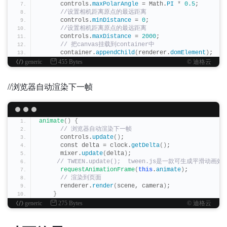
      controls.
maxPolarAngle
 = Math.
PI
*
0.5
;
 //设置相机距离原点的最远距离
      controls.
minDistance
 = 
0
;
 //设置相机距离原点的最远距离
      controls.
maxDistance
 = 
2000
;
 // 把canvas挂载到container中
      container.
appendChild
(
renderer.
domElement
)
;
generic
455 Bytes
© 迪格云
//浏览器自动渲染下一帧
animate
()
{
 // 浏览器自动渲染下一帧
      controls.
update
()
;
      const delta = clock.
getDelta
()
;
      mixer.
update
(
delta
)
;
 // TWEEN.update();  tween.js是一款可生成平滑动画
requestAnimationFrame
(
this
.
animate
)
;
 // 渲染到页面
      renderer.
render
(
scene, camera
)
;
}
generic
275 Bytes
© 迪格云