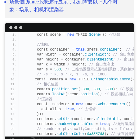
场景借助three.js来进行显示，我们需要以下几个对
象：场景、相机和渲染器
      const scene = 
new
 THREE.
Scene
()
;
 //场景
 //相机
      const container = 
this
.$refs.
container
; 
 // 获
      var width = container.
clientWidth
;
 // 窗口宽度
      var height = container.
clientHeight
;
 // 窗口高度
      var k = width / height;
 // 窗口宽高比
      var s = 
300
;
 // 三维场景显示范围控制系数，系数越大
 // -s * k, s * k, s, -s, 1, 1000
     const  camera = 
new
 THREE.
OrthographicCamera
(
-s 
 // 相机位置
      camera.
position
.
set
(
-300
, 
300
, 
-800
)
;
 // 设置相
      camera.
lookAt
(
scene.
position
)
;
 // 设置相机方向(
 //渲染器
      const  renderer = 
new
 THREE.
WebGLRenderer
({
        antialias: 
true
,
 // 去锯齿
})
;
      renderer.
setSize
(
container.
clientWidth
, contain
      renderer.
shadowMap
.
enabled
 = 
true
;
 //允许渲染器
 // renderer.physicallyCorrectLights = false;
      renderer.
setClearColor
(
0x838788
)
;
 // 设置背景颜