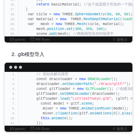
return
 basicMaterial;
 //这个就是图片所造的一个面的
}
  var cicle = 
new
 THREE.
SphereGeometry
(
60
, 
60
, 
60
)
; 
  var material = 
new
  THREE.
MeshDepthMaterial
(
loadtex
  var   mesh = 
new
 THREE.
Mesh
(
cicle, material
)
;
      mesh.
position
.
set
(
300
, 
350
, 
100
)
;
      scene.
add
(
mesh
)
;
 //网格模型添加到场景中
generic
908 Bytes
© 迪格云
.glb模型导入
 // 初始化解压模型
      const dracoloader = 
new
DRACOLoader
()
;
      dracoloader.
setDecoderPath
(
"./draco/gltf/"
)
;
      const gltfloader = 
new
GLTFLoader
()
;
 //创建加载
      gltfloader.
setDRACOLoader
(
dracoloader
)
;
      gltfloader.
load
(
"LittlestTokyo.glb"
, 
(
gltf
)
 =
>
        const model = gltf.
scene
;
         mixer = 
new
 THREE.
AnimationMixer
(
model
)
;
         mixer.
clipAction
(
gltf.
animations
[
0
])
.
play
()
;
this
.
animate
()
;
})
;
generic
436 Bytes
© 迪格云