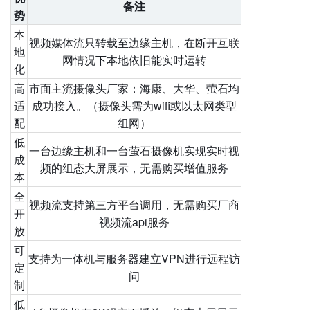
备注
势
本
视频媒体流只转载至边缘主机，在断开互联
地
网情况下本地依旧能实时运转
化
高
市面主流摄像头厂家：海康、大华、萤石均
适
成功接入。（摄像头需为wifi或以太网类型
配
组网）
低
一台边缘主机和一台萤石摄像机实现实时视
成
频的组态大屏展示，无需购买增值服务
本
全
视频流支持第三方平台调用，无需购买厂商
开
视频流api服务
放
可
支持为一体机与服务器建立VPN进行远程访
定
问
制
低