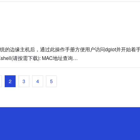
ux系统的边缘主机后，通过此操作手册方便用户访问dgiot并开始着
ell(请按需下载): MAC地址查询…
2
3
4
5