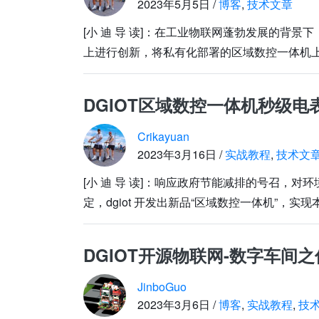
2023年5月5日 /
博客
,
技术文章
[小 迪 导 读]：在工业物联网蓬勃发展的背景
上进行创新，将私有化部署的区域数控一体机上的
DGIOT区域数控一体机秒级电
Crikayuan
2023年3月16日 /
实战教程
,
技术文
[小 迪 导 读]：响应政府节能减排的号召，
定，dgiot 开发出新品“区域数控一体机”，
DGIOT开源物联网-数字车间
JinboGuo
2023年3月6日 /
博客
,
实战教程
,
技