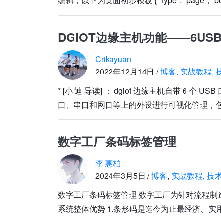
编辑，以下为页面初步模板 { "type": "page", "bod
DGIOT边缘主机功能——6US
Crikayuan
2022年12月14日 /
博客
,
实战教程
,
* [小 迪 导读] ： dgiot 边缘主机自带 6 个
口、串口和网口等上的外设进行可视化管理，包括如
数字工厂条码标签管理
李 惠柏
2024年3月5日 /
博客
,
实战教程
,
技
数字工厂条码标签管理 数字工厂为针对流程制造
系统整体优势 1.条形码是迄今为止最经济、